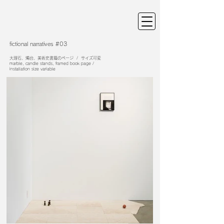
fictional narratives #03
大理石、燭台、美術史書籍のページ / サイズ可変
​marble, candle stands, framed book page /
installation size variable